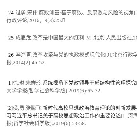
[24]
过勇,宋伟.腐败测量:基于腐败、反腐败与风险的视角[J
行政评论,2016，9(3):25.
[25]
成思危.改革是中国最大的红利[M].北京:人民出版社,201
[26]
李海青.改革攻坚与党的执政模式现代化[J].北京行政
报,2014(2):45-52.
[1]
徐,琳,朱婵玲.
系统视角下党政领导干部结构性管理探究
大学学报(哲学社会科学版),2019(6):65-72.
[2]
侯,勇,张腾飞.
新时代高校思想政治教育理论的创新发展
习习近平总书记关于高校思想政治工作的重要论述
[J].
报(哲学社会科学版),2019(6):53-58.