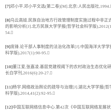
[7]
邓小平.邓小平文选(第二卷)[M].北京:人民出版社,1994.
[8]
乌云高娃.民族自治地方行政管理制度实施过程中非正
的影响分析[J].北方民族大学学报(哲学社会科学版),2012(1)
54.
[9]
庞锋.论干部人事制度的法治化改革[J].中国海洋大学学
科学版),2017(1):90-95.
[10]
董江爱,张嘉凌.基层党建视阈下的农村政治生态优化研究[
长白学刊,2016(6):20-27.
[11]
杨宇.网络政治舆论的疏导与治理[J].湖北大学学报(哲
科学版),2014,41(2):92-95.
[12]
中国互联网络信息中心.第42次《中国互联网络发展