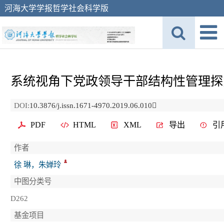
河海大学学报哲学社会科学版
系统视角下党政领导干部结构性管理探
DOI:
10.3876/j.issn.1671-4970.2019.06.010
PDF
HTML
XML
导出
引
作者
徐 琳，朱婵玲
中图分类号
D262
基金项目