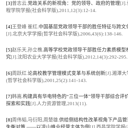
[3]
曾志云.
党政关系的新视角：党的领导、政府的管理
[J
程学院学报(社会科学版),2011,12(3):12-14.
[4]
王登峰 崔红.
中国基层党政领导干部的胜任特征与跨文
[J].北京大学学报(哲学社会科学版),2006,43(6):138-146.
[5]
赵乐天,孙立樵.
高等学校党政领导干部胜任力素质模型
究
[J].沈阳农业大学学报(社会科学版),2012,14(3):292-295.
[6]
周跃红.
论高校教学管理模式变革与系统创新
[J].湘潭
(哲学社会科学版),2001,25(2):141-143.
[7]
韩嵩.
构建具有华电特色的“三位一体”领导干部综合评
探索和实践
[J].人力资源管理,2013(11).
[8]
周伟韬,马衍阳,周楚雄.
供给侧结构性改革视角下产品管
失衡对策 ——以凉山蜂业经营主体为例
[J].西昌学院学报