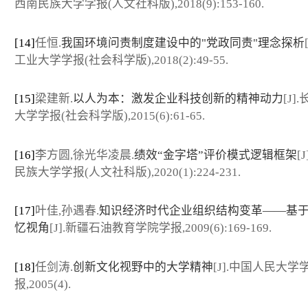
西南民族大学学报(人文社科版),2018(9):153-160.
[14]
任恒.
我国环境问责制度建设中的"党政同责"理念探析
工业大学学报(社会科学版),2018(2):49-55.
[15]
梁建新.
以人为本：激发企业科技创新的精神动力
[J]
大学学报(社会科学版),2015(6):61-65.
[16]
李方圆,徐光华凌晨.
绩效“金字塔”评价模式逻辑框架
[
民族大学学报(人文社科版),2020(1):224-231.
[17]
叶佳,孙遇春.
知识经济时代企业组织结构变革——基
忆视角
[J].新疆石油教育学院学报,2009(6):169-169.
[18]
任剑涛.
创新文化视野中的大学精神
[J].中国人民大学
报,2005(4).