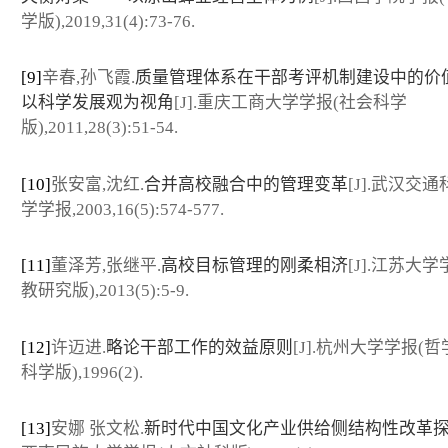
学版),2019,31(4):73-76.
[9]
辛春,孙飞霞.
质量管理体系在干部考评机制建设中的价
以科学发展观为视角
[J].重庆工商大学学报(社会科学
版),2011,28(3):51-54.
[10]
张安富,沈红.
合并高校融合中的管理变革
[J].武汉交
学学报,2003,16(5):574-577.
[11]
董泽芳,张继平.
高校目标管理的刚柔相济
[J].江苏大学
教研究版),2013(5):5-9.
[12]
许迈进.
略论干部工作的效益原则
[J].杭州大学学报(
科学版),1996(2).
[13]
安娜 张文松.
新时代中国文化产业供给侧结构性改革