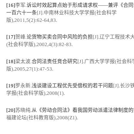
[16]
李军.
诉讼时效起算点始于形成请求权——兼评《合同
一百六十一条
[J].中南林业科技大学学报(社会科学
版),2011,5(2):62-64,83.
[17]
贺峰.
论货物买卖合同中风险的负担
[J].辽宁工程技术
(社会科学版),2002,4(3):82-83.
[18]
梁太波.
合同法责任竞合研究
[J].广西大学学报(社会科
版),2005,27(1):47-53.
[19]
罗永新.
浅谈建设工程优先受偿权的若干问题
[J].长
学报(社会科学版),2008(1).
[20]
苏晓纯.
从《劳动合同法》看我国劳动派遣法律制度的
福建论坛(社科教育版),2008(Z1).