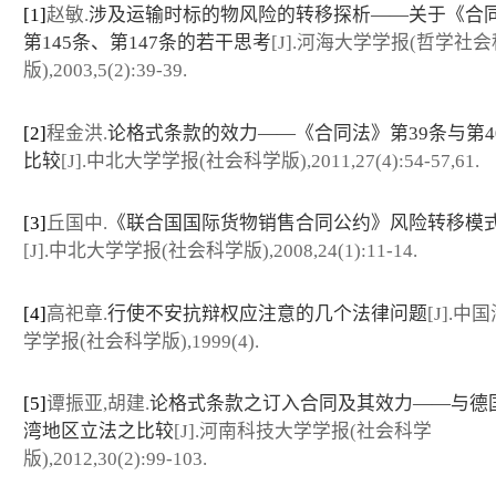
[1]
赵敏.
涉及运输时标的物风险的转移探析——关于《合
第145条、第147条的若干思考
[J].河海大学学报(哲学社
版),2003,5(2):39-39.
[2]
程金洪.
论格式条款的效力——《合同法》第39条与第4
比较
[J].中北大学学报(社会科学版),2011,27(4):54-57,61.
[3]
丘国中.
《联合国国际货物销售合同公约》风险转移模
[J].中北大学学报(社会科学版),2008,24(1):11-14.
[4]
高祀章.
行使不安抗辩权应注意的几个法律问题
[J].中
学学报(社会科学版),1999(4).
[5]
谭振亚,胡建.
论格式条款之订入合同及其效力——与德
湾地区立法之比较
[J].河南科技大学学报(社会科学
版),2012,30(2):99-103.