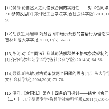
[11]
樊静.
论自然人之间借款合同的实践性——对《合同法
210条的反思
[J].郑州轻工业学院学报(社会科学版),2010,11(3
58.
[12]
胡铁生,马岩峰.
商务合同中暗示条款的言语行为理论
吉林师范大学学报,2009,37(5):66-68.
[13]
陈涛.
对《合同法》及其司法解释关于格式条款规制的
[J].齐齐哈尔师范学院学报(社会科学版),2014(4):64-66.
[14]
聂铄,胡克敏.
对格式条款两个问题的思考
[J].汕头大学
文社会科学版),2004,20(6):73-76.
[15]
湛洋.
《合同法》第六十四条的再探讨——结合《合同
（二）》
[J].宁德师专学报(哲学社会科学版),2011(1):10-14