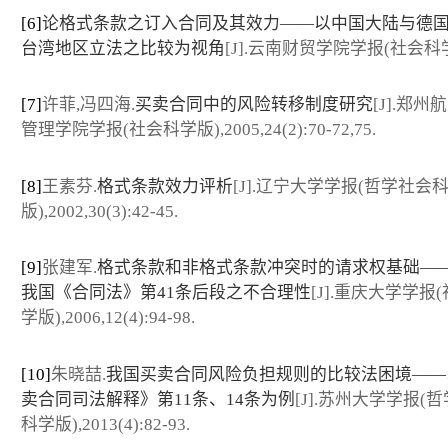
[6]
论格式条款之订入合同及其效力——以中国大陆与德
台湾地区立法之比较为视角
[J].云南财贸学院学报(社会科
[7]
许菲,冯四海.
买卖合同中的风险转移制度研究
[J].郑州
管理学院学报(社会科学版),2005,24(2):70-72,75.
[8]
王素芬.
格式条款效力评析
[J].辽宁大学学报(哲学社会
版),2002,30(3):42-45.
[9]
张建军.
格式条款和非格式条款冲突时的请求权基础—
我国《合同法》第41条后段之不合理性
[J].重庆大学学报
学版),2006,12(4):94-98.
[10]
朱晓喆.
我国买卖合同风险负担规则的比较法困境——
卖合同司法解释》第11条、14条为例
[J].苏州大学学报(
科学版),2013(4):82-93.