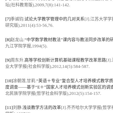
坛(社科教育版),2009,7(8):141-142.
[7]
季诚钧.
试论大学教学管理中的几对关系
[J].江苏大学
研究版),2011(4):53-56,76.
[8]
赵龙山.
“中学数学教材教法”课内容与教法同步改革的
九江学院学报,1994(5).
[9]
周东升.
高等学校创新计算机基础课程教学改革思路
[J
业大学学报(社会科学版),2012,14(5):584-587.
[10]
凃朝莲,甘莉.
“英语＋专业”复合型人才培养模式教学
度调查——基于“E＋”国家人才培养模式创新实验区的调
北民族学院学报(哲学社会科学版),2012(5):154-157.
[11]
刘静.
浅谈教学方法的改革
[J].齐齐哈尔大学学报(哲