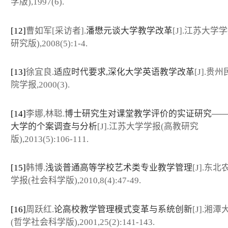
学版),1997(6).
[12]
曹如军[采访者].
潘懋元谈大学教学改革
[J].江苏大学
研究版),2008(5):1-4.
[13]
徐宜良.
适应时代要求,深化大学英语教学改革
[J].贵
院学报,2000(3).
[14]
李娜,林聪.
博士研究生对课堂教学评价的实证研究—
大学的个案调查与分析
[J].江苏大学学报(高教研究
版),2013(5):106-111.
[15]
韩博.
浅谈普通高等学校艺术类专业教学管理
[J].东
学报(社会科学版),2010,8(4):47-49.
[16]
周跃红.
论高校教学管理模式变革与系统创新
[J].湘
(哲学社会科学版),2001,25(2):141-143.