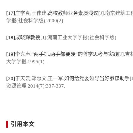
[17]
庄学真,于伟建.
高校教师业务素质浅议
[J].南京建筑
学报(社会科学版),2000(2).
[18]
成晓辉教授
[J].湖南工业大学学报(社会科学版)
[19]
李克声.
“两手抓,两手都要硬”的哲学思考与实践
[J].
大学学报,1995(1).
[20]
于天云,郑惠文,王一军.
如何给党委领导当好参谋助手
[
资源管理,2014(7):337-337.
引用本文