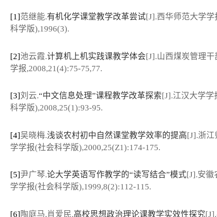
[1]
范继能.
有机化学课堂教学改革尝试
[J].西华师范大学学
科学版),1996(3).
[2]
池云霞.
计算机上机实践课教学体会
[J].山西煤炭管理
学报,2008,21(4):75-75,77.
[3]
刘云.
“中文信息处理”课程教学改革探索
[J].江汉大学
科学版),2008,25(1):93-95.
[4]
吴晓梅.
浅谈农村初中自然课堂教学效率的提高
[J].浙
学学报(社会科学版),2000,25(Z1):174-175.
[5]
尹广琴.
论大学英语写作教学的“读写结合”模式
[J].安
学学报(社会科学版),1999,8(2):112-115.
[6]
陶庭马,肖爱民.
高校思想政治理论课教学实效性探究
[J