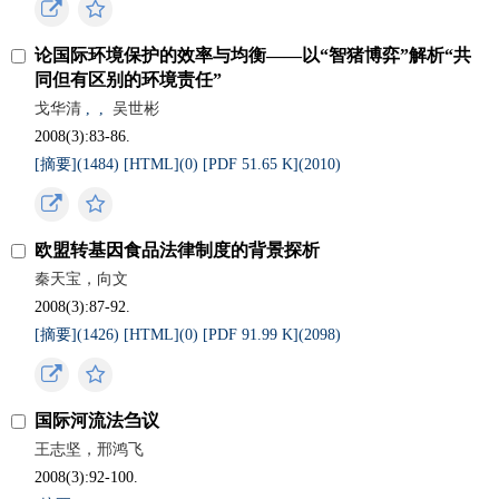
论国际环境保护的效率与均衡——以“智猪博弈”解析“共
同但有区别的环境责任”
戈华清
,
,
吴世彬
2008(3):83-86.
[摘要](
1484
)
[HTML](
0
)
[PDF 51.65 K](
2010
)
欧盟转基因食品法律制度的背景探析
秦天宝，向文
2008(3):87-92.
[摘要](
1426
)
[HTML](
0
)
[PDF 91.99 K](
2098
)
国际河流法刍议
王志坚，邢鸿飞
2008(3):92-100.