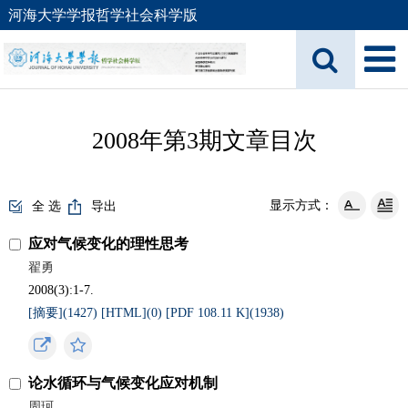
河海大学学报哲学社会科学版
2008年第3期文章目次
显示方式：
全 选
导出
应对气候变化的理性思考
翟勇
2008(3):1-7.
[摘要](
1427
)
[HTML](
0
)
[PDF 108.11 K](
1938
)
论水循环与气候变化应对机制
周珂