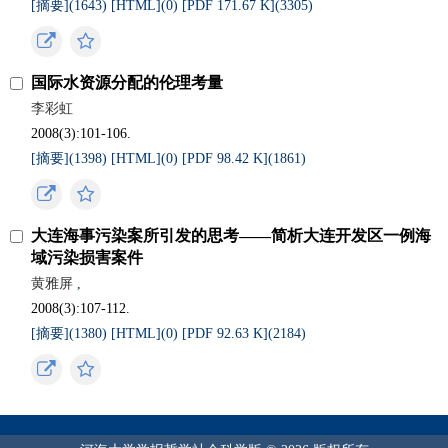
[摘要](
1643
)
[HTML](
0
)
[PDF 171.67 K](
3305
)
国际水资源分配的伦理考量
李彩虹
2008(3):101-106.
[摘要](
1398
)
[HTML](
0
)
[PDF 98.42 K](
1861
)
大连海事污染案所引发的思考——简析大连开发区一例海
域污染损害案件
黄雅屏
,
2008(3):107-112.
[摘要](
1380
)
[HTML](
0
)
[PDF 92.63 K](
2184
)