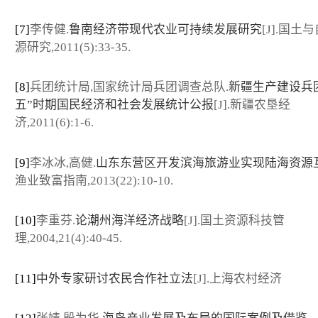
[7]
李传健.
鲁南经济带现代农业可持续发展研究
[J].国土
源研究,2011(5):33-35.
[8]
兵团统计局,国家统计局兵团调查总队.
新疆生产建设兵
五”时期国民经济和社会发展统计公报
[J].新疆农垦经
济,2011(6):1-6.
[9]
李冰冰,高健.
山东东营区开发滨海旅游业实现陆海资源
渔业致富指南,2013(22):10-10.
[10]
李重芬.
论潮州海洋经济战略
[J].国土资源科技管
理,2004,21(4):40-45.
[11]
中外专家研讨农民合作社立法
[J].上海农村经济