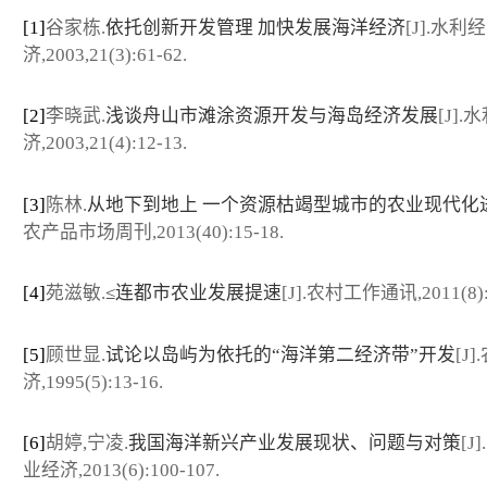
[1]
谷家栋.
依托创新开发管理 加快发展海洋经济
[J].水利经
济,2003,21(3):61-62.
[2]
李晓武.
浅谈舟山市滩涂资源开发与海岛经济发展
[J].
济,2003,21(4):12-13.
[3]
陈林.
从地下到地上 一个资源枯竭型城市的农业现代化
农产品市场周刊,2013(40):15-18.
[4]
苑滋敏.
≤连都市农业发展提速
[J].农村工作通讯,2011(8):
[5]
顾世显.
试论以岛屿为依托的“海洋第二经济带”开发
[J
济,1995(5):13-16.
[6]
胡婷,宁凌.
我国海洋新兴产业发展现状、问题与对策
[J
业经济,2013(6):100-107.