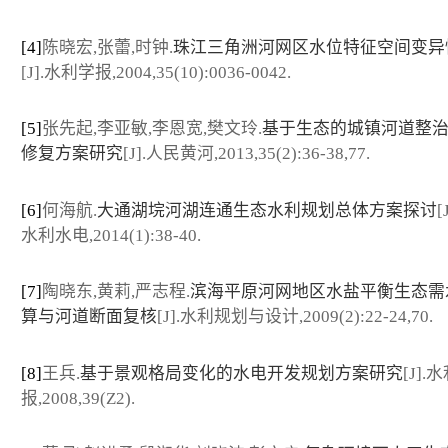
[4]
陈晓宏,张蕾,时钟.
珠江三角洲河网区水位特征空间变异
[J].水利学报,2004,35(10):0036-0042.
[5]
张先起,李亚敏,李恩宽,樊文玲.
基于生态的城镇河道整
修复方案研究
[J].人民黄河,2013,35(2):36-38,77.
[6]
何海航.
大通湖垸河湖连通生态水利规划总体方案探讨
[
水利水电,2014(1):38-40.
[7]
陶晓东,黄莉,严志程.
滨海平原河网地区水盐平衡生态需
算与河道断面复核
[J].水利规划与设计,2009(2):22-24,70.
[8]
王兵.
基于景观格局变化的水电开发规划方案研究
[J].
报,2008,39(Z2).