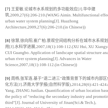
[7]
王爱敏.论城市水系规划的多功能效应[J].华中建
筑,2009,27(6):206-210.(WANG Aimin. Multifunctional effec
urban water system planning[J]. Huazhong
Architecture,2009,27(6):206-210.(in Chinese))
[8]
徐慧,徐向阳,崔广柏.景观空间结构分析在城市水系规
用[J].水科学进展,2007,18(1):108-112.(XU Hui, XU Xiangy
CUI Guangbo. Application of landscape spatial structure ana
urban river system planning[J]. Advances in Water
Science,2007,18(1):108-112.(in Chinese))
[9]
周杨,张军连.基于“退二进三”政策背景下的城市内部
化方法[J].济南大学学报(自然科学版),2014,28(6):421-424.
Yang, ZHANG Junlian. Quantification of urban location bas
the policy of “reducing the secondary industry and promoti
third”[J]. Journal of University of Jinan(Sci.& Tech.),