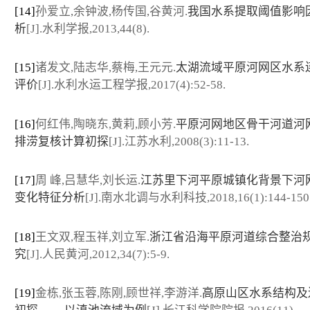
[14]
孙爱立,余钟波,杨传国,谷黄河.
我国水系提取阈值影响
析
[J].水利学报,2013,44(8).
[15]
诸发文,陆志华,蔡梅,王元元.
太湖流域平原河网区水系
评价
[J].水利水运工程学报,2017(4):52-58.
[16]
何红伟,陶晓东,黄莉,顾小芳.
平原河网地区骨干河道河
排涝复核计算初探
[J].江苏水利,2008(3):11-13.
[17]
周 峰,吕慧华,刘长运.
江苏里下河平原城镇化背景下河
变化特征分析
[J].南水北调与水利科技,2018,16(1):144-150
[18]
王文双,程玉祥,刘立军.
浙江省沿海平原河道综合整治
究
[J].人民黄河,2012,34(7):5-9.
[19]
金栋,张玉蓉,陈刚,顾世祥,李游洋.
高原山区水系结构及