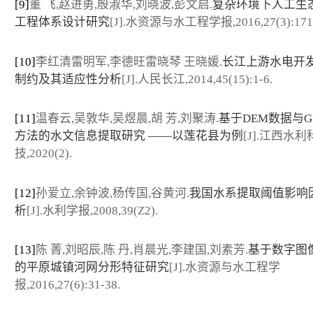
[9]
董 飞,赵进勇,殷淑华,刘晓波,彭文启.
复杂环境下人工生
工程体系设计研究
[J].水资源与水工程学报,2016,27(3):171-
[10]
李红清雷明军,李德旺雷晓琴 王晓媛.
长江上游水电开
制约及其适应性分析
[J].人民长江,2014,45(15):1-6.
[11]
温春云,吴敦华,吴煜晨,胡 芳,刘聚涛.
基于DEM数据与G
方法的水文信息提取研究 ——以莲花县为例
[J].江西水利
技,2020(2).
[12]
孙爱立,余钟波,杨传国,谷黄河.
我国水系提取阈值影响
析
[J].水利学报,2008,39(Z2).
[13]
陈 菁,刘昭辰,陈 丹,肖晨光,李建国,刘素芳.
基于数字图
的平原城镇河网分形特征研究
[J].水资源与水工程学
报,2016,27(6):31-38.