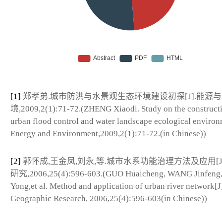
[1]
郑孝弟.城市防洪与水景观生态环境建设初探[J].能源
境,2009,2(1):71-72.(ZHENG Xiaodi. Study on the constructi
urban flood control and water landscape ecological environ
Energy and Environment,2009,2(1):71-72.(in Chinese))
[2]
郭怀成,王金凤,刘永,等.城市水系功能治理方法及应用[J
研究,2006,25(4):596-603.(GUO Huaicheng, WANG Jinfeng,
Yong,et al. Method and application of urban river network[J
Geographic Research, 2006,25(4):596-603(in Chinese))