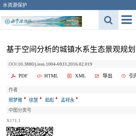
水资源保护
基于空间分析的城镇水系生态景观规划
DOI:
10.3880/j.issn.1004-6933.2016.02.019
PDF
HTML
XML
导出
引
作者
邢梦雅
徐慧
茹彪
孟祥永
中图分类号
X171.1