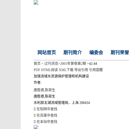
网站首页
期刊简介
编委会
期刊荣誉
首页
>
过刊浏览
>
2001年第卷第2期
>42-44
PDF
HTML阅读
XML下载
导出引用
引用提醒
加强流域水资源保护管理和机构建设
作者:
唐胜德,陈荷生
唐胜德,陈荷生
水利部太湖流域管理局，上海 200434
在知网中查找
在百度中查找
在本站中查找