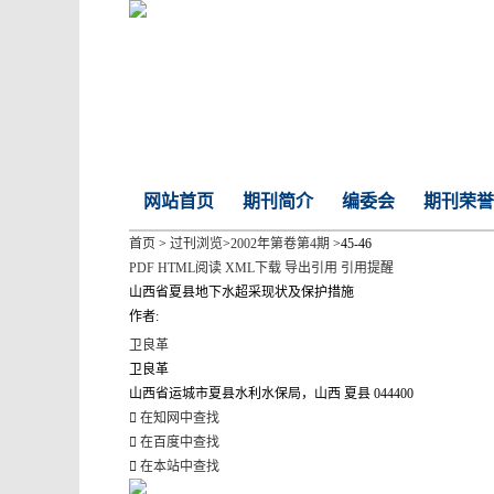
网站首页
期刊简介
编委会
期刊荣誉
首页
>
过刊浏览
>
2002年第卷第4期
>45-46
PDF
HTML阅读
XML下载
导出引用
引用提醒
山西省夏县地下水超采现状及保护措施
作者:
卫良革
卫良革
山西省运城市夏县水利水保局，山西 夏县 044400
在知网中查找
在百度中查找
在本站中查找