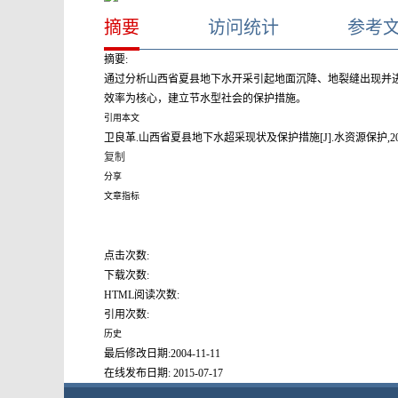
摘要
访问统计
参考
摘要:
通过分析山西省夏县地下水开采引起地面沉降、地裂缝出现并
效率为核心，建立节水型社会的保护措施。
引用本文
卫良革.山西省夏县地下水超采现状及保护措施[J].水资源保护,2002,(4):45-46.(.[J]
复制
分享
文章指标
点击次数:
下载次数:
HTML阅读次数:
引用次数:
历史
最后修改日期:
2004-11-11
在线发布日期:
2015-07-17