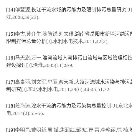
[14]
傅慧源.
长江干流水域纳污能力及限制排污总量研究
[
江,2008,39(23).
[15]
李古,黄介生,陈皓锐,刘文琨.
湖南省岳阳市新墙河纳污
限制排污总量分析
[J].水利水电技术,2011,42(2).
[16]
马天旗,万一.
淮河流域入河排污口流域与区域管理相
建设探讨
[J].治淮,2005(11):8-9.
[17]
高素丽,刘文军,单丽,栾天新.
大凌河流域水污染与排污
制研究
[J].东北水利水电,2011,29(6):44-45,51,72.
[18]
段海涛.
湟水干流纳污能力及污染物总量控制
[J].东
电,2014(2):55-56.
[19]
李明昌,戴明新,周 斌,焦润红,邹 斌,崔 雷,李艳丽,徐 楠.