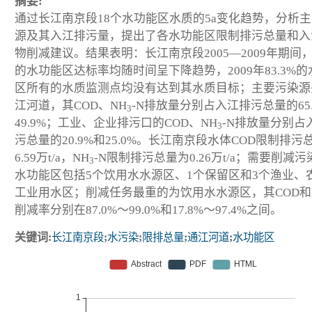
摘要:
通过长江南京段18个水功能区水质的5a变化趋势，分析
源及其入江排污量，提出了各水功能区限制排污总量和入
物削减建议。结果表明：长江南京段2005—2009年期间，8
的水功能区达标率均随时间呈下降趋势，2009年83.3%
区所有的水质监测点均没有达到其水质目标；主要污染源
江河道，其COD、NH
-N排放量分别占入江排污总量的65.
3
49.9%；工业、企业排污口的COD、NH
-N排放量分别占
3
污总量的20.9%和25.0%。长江南京段水体COD限制排污
6.59万t/a，NH
-N限制排污总量为0.26万t/a；需要削减
3
水功能区包括5个饮用水水源区、1个保留区和3个渔业、
工业用水区；削减任务最重的为饮用水水源区，其COD和
削减率分别在87.0%～99.0%和17.8%～97.4%之间。
关键词:
长江南京段
;
水污染
;
限排总量
;
通江河道
;
水功能区