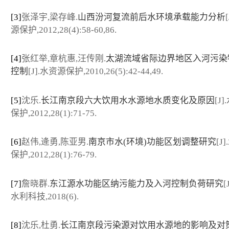
[3]
张泽宇,梁存峰.
山西汾河复流前后水环境承载能力分析
源保护,2012,28(4):58-60,86.
[4]
张红举,章杭惠,汪传刚.
太湖流域省际边界地区入河污染
控制
[J].水资源保护,2010,26(5):42-44,49.
[5]
沈乐.
长江南京段六大饮用水水源地水质变化及原因
[J
保护,2012,28(1):71-75.
[6]
赵伟,逄勇,陈亚男.
南京市水(环境)功能区划调整研究
[J
保护,2012,28(1):76-79.
[7]
詹晓群.
东江源水功能区纳污能力及入河控制负荷研究
[
水利科技,2018(6).
[8]
沈乐,杜勇.
长江南京段污染源对饮用水源地的影响及对