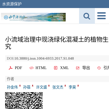
水资源保护
小流域治理中现浇绿化混凝土的植物生
究
DOI:
10.3880/j.issn.1004-6933.2017.S1.048
PDF
HTML
XML
导出
引
作者
孙金伟
孙蓓
许文盛
张文杰
李昊