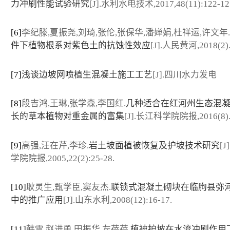
力冲刷性能试验研究
[J].水利水电技术,2017,48(11):122-12
[6]
李纪滕,夏振尧,刘琦,张伦,张保华,潘婵娟,杜祥运,许文年.
件下植物根系对紫色土的抗蚀性效应
[J].人民黄河,2018(2)
[7]
浅谈边坡网喷植生混凝土施工工艺
[J].四川水力发电
[8]
段吉鸿,王琳,张学森,李国红.
几种适合在红河州生态混
长的草本植物对重金属的富集
[J].长江科学院院报,2016(8)
[9]
高强,汪在芹,李珍.
岩土坡面植被恢复及护坡技术研究
[
学院院报,2005,22(2):25-28.
[10]
耿灵生,甄学臣,窦友杰.
联锁式混凝土砌块在临朐县弥
中的推广应用
[J].山东水利,2008(12):16-17.
[11]
韩雷,赵进勇,田振华,左蓓蓓.
植被护坡在水流冲刷作用