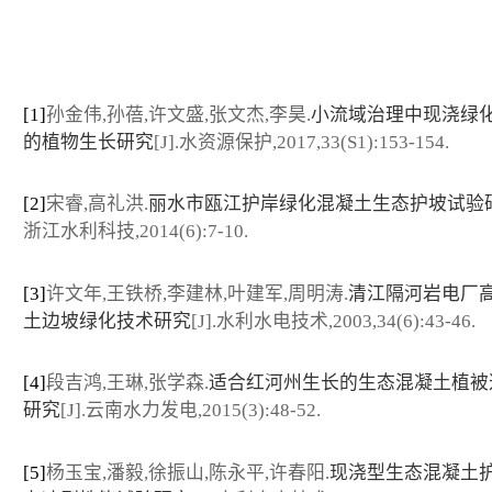
[1]
孙金伟,孙蓓,许文盛,张文杰,李昊.
小流域治理中现浇绿
的植物生长研究
[J].水资源保护,2017,33(S1):153-154.
[2]
宋睿,高礼洪.
丽水市瓯江护岸绿化混凝土生态护坡试验
浙江水利科技,2014(6):7-10.
[3]
许文年,王铁桥,李建林,叶建军,周明涛.
清江隔河岩电厂
土边坡绿化技术研究
[J].水利水电技术,2003,34(6):43-46.
[4]
段吉鸿,王琳,张学森.
适合红河州生长的生态混凝土植被
研究
[J].云南水力发电,2015(3):48-52.
[5]
杨玉宝,潘毅,徐振山,陈永平,许春阳.
现浇型生态混凝土