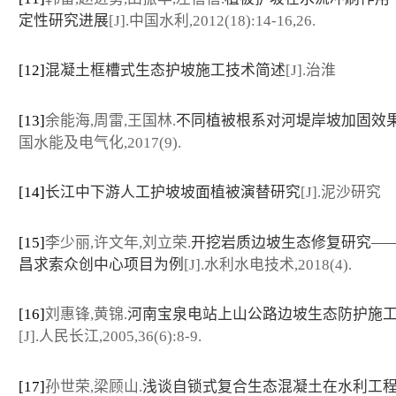
定性研究进展
[J].中国水利,2012(18):14-16,26.
[12]
混凝土框槽式生态护坡施工技术简述
[J].治淮
[13]
余能海,周雷,王国林.
不同植被根系对河堤岸坡加固效
国水能及电气化,2017(9).
[14]
长江中下游人工护坡坡面植被演替研究
[J].泥沙研究
[15]
李少丽,许文年,刘立荣.
开挖岩质边坡生态修复研究—
昌求索众创中心项目为例
[J].水利水电技术,2018(4).
[16]
刘惠锋,黄锦.
河南宝泉电站上山公路边坡生态防护施
[J].人民长江,2005,36(6):8-9.
[17]
孙世荣,梁顾山.
浅谈自锁式复合生态混凝土在水利工