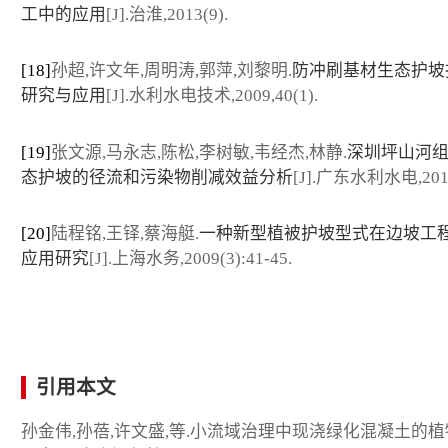
工中的应用
[J].治淮,2013(9).
[18]
孙超,许文年,周明涛,郭萍,刘黎明.
防冲刷基材生态护坡
研究与应用
[J].水利水电技术,2009,40(1).
[19]
张文源,马永志,陈松,李树敏,韦经杰,林静.
深圳坪山河
态护坡的径流和污染物削减效益分析
[J].广东水利水电,2018
[20]
陆程铭,王铎,蔡海艇.
一种新型植被护坡型式在边坡工
应用研究
[J].上海水务,2009(3):41-45.
引用本文
孙金伟,孙蓓,许文盛,等.小流域治理中现浇绿化混凝土的