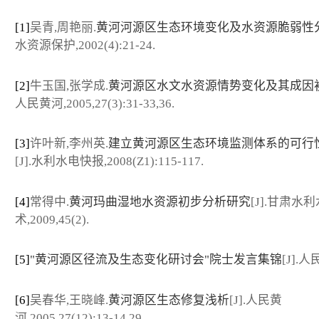
[1]
吴青,周艳丽.
黄河河源区生态环境变化及水资源脆弱性
水资源保护,2002(4):21-24.
[2]
牛玉国,张学成.
黄河源区水文水资源情势变化及其成因
人民黄河,2005,27(3):31-33,36.
[3]
许叶新,李州英.
建立黄河源区生态环境监测体系的可行
[J].水利水电快报,2008(Z1):115-117.
[4]
常得中.
黄河玛曲湿地水资源初步分析研究
[J].甘肃水
术,2009,45(2).
[5]
"黄河源区径流及生态变化研讨会"院士发言集锦
[J].
[6]
吴春华,王晓峰.
黄河源区生态修复浅析
[J].人民黄
河,2005,27(12):13-14,29.