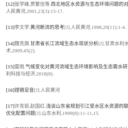
[12]
张学峰,贾繁信等.
西北地区水资源与生态环境问题的
人民黄河,2001,23(3):15-17.
[13]
李文学.
黄河断流的思考
[J].人民黄河,1998,20(11):1-4.
[14]
魏克旗.
甘肃省长江流域生态水现状分析
[J].甘肃水利
术,2009,45(2).
[15]
雷雨.
气候变化对黄河流域生态环境影响及生态需水研
利科技与经济,2018(8).
[16]
铿锵足音
[J].人民黄河
[17]
许克钜,赵国红.
浅谈山东省规划引江受水区水资源的
优化配置问题
[J].山东水利,1999(8):11-11,15.