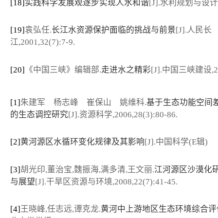
[18]
实践科学发展观逐步实现人水和谐
[J].水利规划与设计
[19]
袁弘任.
长江水资源保护面临的挑战与前景
[J].人民长
江,2001,32(7):7-9.
[20]
《中国三峡》编辑部.
走进水之精彩
[J].中国三峡建设,20
[1]
朱建军 杨志峰 崔保山 姚维科.
基于生态功能空间
的生态调控研究
[J].资源科学,2006,28(3):80-86.
[2]
黄河源区水循环变化规律及其影响
[J].中国科学(E辑)
[3]
胡光印,董治宝,魏振海,满多清,王文丽.
江河源区沙漠化
与展望
[J].干旱区资源与环境,2008,22(7):41-45.
[4]
王晓峰,任志远,谭克龙.
黄河中上游地区生态环境综合评