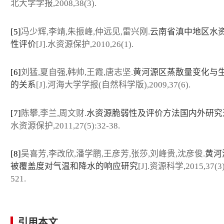
北大学学报,2008,38(3).
[5]
冯少辉,李靖,朱振峰,仲远见,雷兴刚.
云南省滇中地区水
性评价
[J].水资源保护,2010,26(1).
[6]
刘猛,夏自强,韩帅,王霞,唐志坚.
黄河源区蒸散量变化与
的关系
[J].河海大学学报(自然科学版),2009,37(6).
[7]
陈攀,李兰,周文财.
水资源脆弱性及评价方法国内外研究
水资源保护,2011,27(5):32-38.
[8]
吴喜芳,李改欣,潘学鹏,王彦芳,张莎,刘峰贵,沈彦俊.
黄河
被覆盖度对气温和降水的响应研究
[J].资源科学,2015,37(3)
521.
引用本文