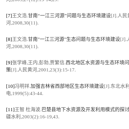
[7]
王文浩.
甘南“一江三河源”问题与生态环境建设
[J].人
河,2008,30(11).
[8]
王文浩.
甘南"一江三河源"生态问题与生态环境建设
[J
河,2008,30(11).
[9]
张学峰,王内,彭勃,贾繁信.
西北地区水资源与生态环境
策
[J].人民黄河,2001,23(3):15-17.
[10]
冯明祥.
加强吉林省西部地区生态环境建设
[J].东北水
电,1999(5):43-44.
[11]
王智 杜海波.
巴楚县地下水资源及开发利用模式的探
疆水利,2003(2):16-19,43.