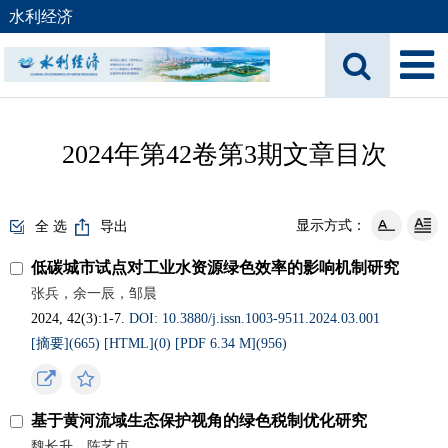
水利经济
2024年第42卷第3期文章目次
显示方式：
全 选
导出
低碳城市试点对工业水资源绿色效率的影响机制研究
张兵，余一辰，邹晨
2024, 42(3):1-7.
DOI: 10.3880/j.issn.1003-9511.2024.03.001
[摘要](
665
)
[HTML](
0
)
[PDF 6.34 M](
956
)
基于黄河流域生态保护视角的绿色税制优化研究
魏长升，陈艺贞