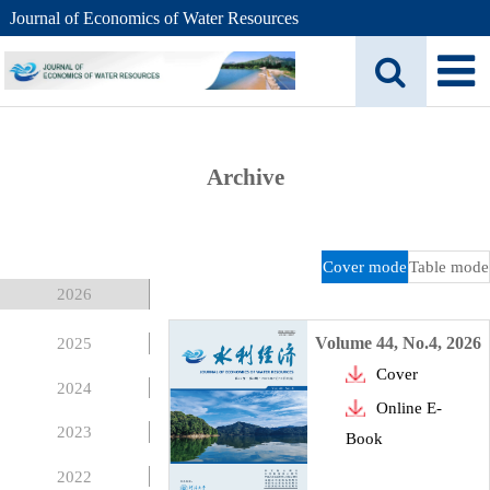
Journal of Economics of Water Resources
Archive
Cover mode
Table mode
2026
Volume 44, No.4, 2026
2025
Cover
2024
Online E-
2023
Book
2022