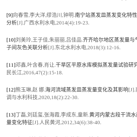
[9]
向春雪,李大洋,缪浩川,钟明.
南宁站蒸发皿蒸发变化特
分析
[J].广西水利水电,2014(4):19-23.
[10]
刘美玲,王子佳,朱丽丽,吕佳品.
齐齐哈尔地区蒸发量与
子间灰色关联分析
[J].东北水利水电,2018(3):12-16.
[11]
邓鑫,叶含春,肖让.
干旱区平原水库模拟蒸发量试验研
民长江,2016,47(2):15-18.
[12]
熊玉琳,赵 娜.
海河流域蒸发皿蒸发量变化及其影响
[J
调与水利科技,2020,18(2):22-30.
[13]
丁磊,刘廷玺,张海霞,李成东,童新.
黄河内蒙古段干流水
量变化特征
[J].人民黄河,2012,34(6):38-40.