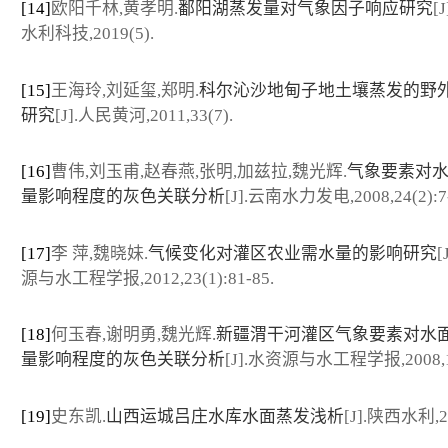
[14]
欧阳千林,黄孝明.
鄱阳湖蒸发量对气象因子响应研究
[
水利科技,2019(5).
[15]
王海玲,刘延玺,郑明.
科尔沁沙地甸子地土壤蒸发的野
研究
[J].人民黄河,2011,33(7).
[16]
曹伟,刘玉甫,赵春燕,张明,加兹拉,魏光辉.
气象要素对
量影响程度的灰色关联分析
[J].云南水力发电,2008,24(2):7-
[17]
李 萍,魏晓妹.
气候变化对灌区农业需水量的影响研究
[
源与水工程学报,2012,23(1):81-85.
[18]
何玉春,谢明勇,魏光辉.
新疆渭干河灌区气象要素对水
量影响程度的灰色关联分析
[J].水资源与水工程学报,2008,19
[19]
史东凯.
山西运城吕庄水库水面蒸发浅析
[J].陕西水利,20