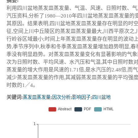
摘要:
利用四川盆地蒸发皿蒸发量、气温、风速、日照时数、气
汽压资料,分析了1980—2010年四川盆地蒸发皿蒸发量的
其原因。结果表明,四川盆地蒸发皿蒸发量存在明显的时
征,空间上川中丘陵区的蒸发皿蒸发量最大,川西平原次之,
行岭谷区域最小;时间上年蒸发皿蒸发量存在明显的波动
势,季节序列中,秋季和冬季蒸发皿蒸发量增加趋势明显,春
季没有明显趋势。对蒸发皿蒸发量变化有显著影响的气象
次为日照时数、平均风速、水汽压和气温,其中日照时数
蒸发量的增大作用是风速的1.71倍,是水汽压的2.48倍,而
减少蒸发皿蒸发量的作用,其减弱蒸发皿蒸发量的平均强
时数的1／4。
关键词:
蒸发皿蒸发量
;
因次分析
;
影响因子
;
四川盆地