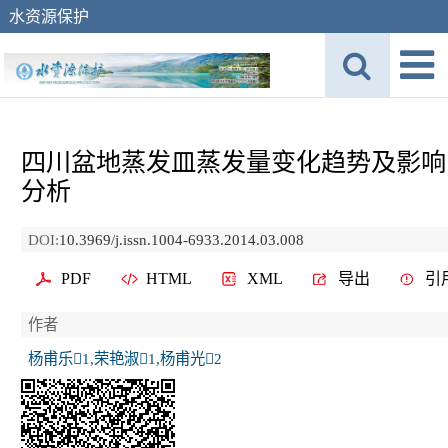
水资源保护
四川盆地蒸发皿蒸发量变化趋势及影响
分析
DOI:
10.3969/j.issn.1004-6933.2014.03.008
PDF
HTML
XML
导出
引
作者
杨甫乐1,荣艳淑1,杨甫光2