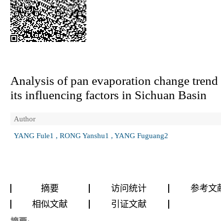
Analysis of pan evaporation change trend
its influencing factors in Sichuan Basin
Author
YANG Fule1 , RONG Yanshu1 , YANG Fuguang2
摘要
访问统计
参考文
相似文献
引证文献