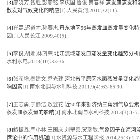
[3]
廖晓芳,钱胜,彭彦铭,李庆国,鲁俊,蔡春祥.
蒸发皿蒸发和
散发对气候变化的响应
[J].人民黄河,2010,32(11).
[4]
崔磊,迟道才,孙赛杰.
丹东地区56年蒸发皿蒸发量变化
因
[J].人民长江,2009,40(5).
[5]
李俊,胡娜,林凯荣.
北江流域蒸发皿蒸发量变化趋势分析
水利水电,2013(10):33-36.
[6]
张彦增,秦建文,乔光建.
河北省平原区水面蒸发量变化趋
响因素
[J].南水北调与水利科技,2011,9(4):63-65,90.
[7]
王志勇,于静洁,敖登花.
近50年来额济纳三角洲气象要
蒸发皿蒸发量的影响
[J].南水北调与水利科技,2013(3):1-5.
[8]
鲍振鑫,严小林,王国庆,刘翠善,贺瑞敏.
气象因子在海河
悖论中的作用机理
[J].水资源与水工程学报,2014,25(3):1-7