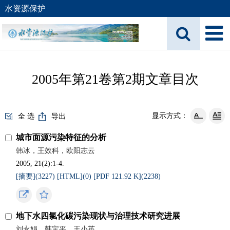
水资源保护
2005年第21卷第2期文章目次
显示方式：
全 选
导出
城市面源污染特征的分析
韩冰，王效科，欧阳志云
2005, 21(2):1-4.
[摘要](
3227
)
[HTML](
0
)
[PDF 121.92 K](
2238
)
地下水四氯化碳污染现状与治理技术研究进展
刘永娟，韩宝平，王小英