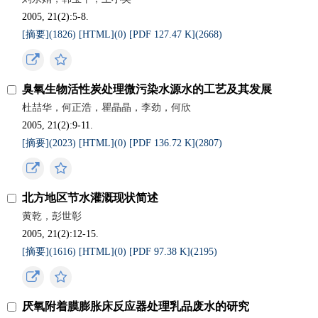
2005, 21(2):5-8.
[摘要](
1826
)
[HTML](
0
)
[PDF 127.47 K](
2668
)
臭氧生物活性炭处理微污染水源水的工艺及其发展
杜喆华，何正浩，瞿晶晶，李劲，何欣
2005, 21(2):9-11.
[摘要](
2023
)
[HTML](
0
)
[PDF 136.72 K](
2807
)
北方地区节水灌溉现状简述
黄乾，彭世彰
2005, 21(2):12-15.
[摘要](
1616
)
[HTML](
0
)
[PDF 97.38 K](
2195
)
厌氧附着膜膨胀床反应器处理乳品废水的研究