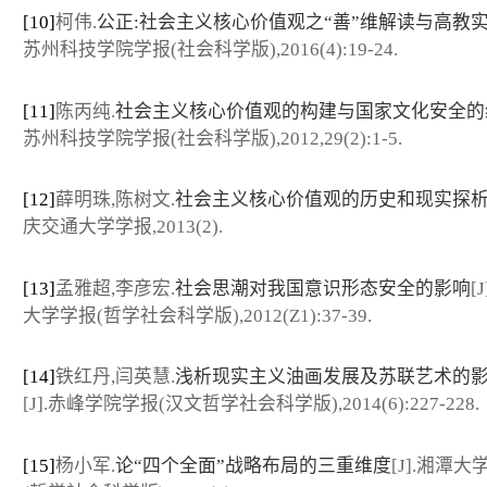
[10]
柯伟.
公正:社会主义核心价值观之“善”维解读与高教
苏州科技学院学报(社会科学版),2016(4):19-24.
[11]
陈丙纯.
社会主义核心价值观的构建与国家文化安全的
苏州科技学院学报(社会科学版),2012,29(2):1-5.
[12]
薛明珠,陈树文.
社会主义核心价值观的历史和现实探
庆交通大学学报,2013(2).
[13]
孟雅超,李彦宏.
社会思潮对我国意识形态安全的影响
[
大学学报(哲学社会科学版),2012(Z1):37-39.
[14]
铁红丹,闫英慧.
浅析现实主义油画发展及苏联艺术的
[J].赤峰学院学报(汉文哲学社会科学版),2014(6):227-228.
[15]
杨小军.
论“四个全面”战略布局的三重维度
[J].湘潭大