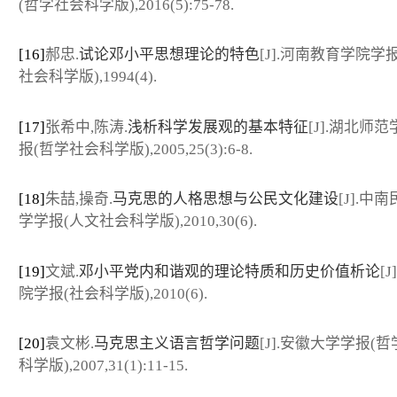
(哲学社会科学版),2016(5):75-78.
[16]
郝忠.
试论邓小平思想理论的特色
[J].河南教育学院学
社会科学版),1994(4).
[17]
张希中,陈涛.
浅析科学发展观的基本特征
[J].湖北师
报(哲学社会科学版),2005,25(3):6-8.
[18]
朱喆,操奇.
马克思的人格思想与公民文化建设
[J].中
学学报(人文社会科学版),2010,30(6).
[19]
文斌.
邓小平党内和谐观的理论特质和历史价值析论
[
院学报(社会科学版),2010(6).
[20]
袁文彬.
马克思主义语言哲学问题
[J].安徽大学学报(
科学版),2007,31(1):11-15.