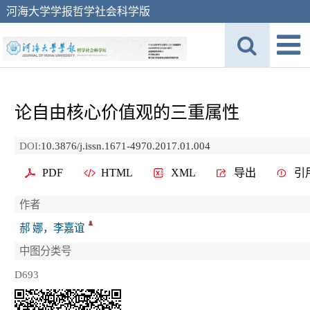
河海大学学报哲学社会科学版
论自由核心价值观的三重属性
DOI:
10.3876/j.issn.1671-4970.2017.01.004
PDF
HTML
XML
导出
引
作者
郝 娜，李嘉谊
中图分类号
D693