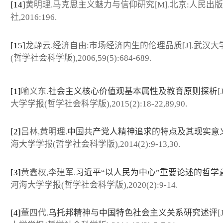
[14]
黄明理.马克思主义魅力与信仰研究[M].北京:人民出版
社,2016:196.
[15]
龙静云.经济自由:市场经济内生的伦理品质[J].武汉大
(哲学社会科学版),2006,59(5):684-689.
[1]
喻义东.
社会主义核心价值观基本属性及教育原则探析
[
大学学报(哲学社会科学版),2015(2):18-22,89,90.
[2]
吕林,黄明理.
中国共产党人精神追求的特点及其现实意
海大学学报(哲学社会科学版),2014(2):9-13,30.
[3]
黄鑫权,李建军.
习近平“以人民为中心”重要论述的哲学
河海大学学报(哲学社会科学版),2020(2):9-14.
[4]
董四代.
乌托邦精神与中国特色社会主义关系研究述评
[