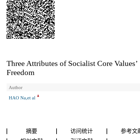
Three Attributes of Socialist Core Values’
Freedom
Author
HAO Na,et al
摘要
访问统计
参考文