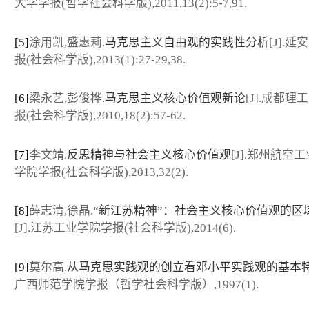
大学学报(哲学社会科学版),2011,13(2):5-7,91.
[5]
涂用凯,盛惠莉.
马克思主义自由观的实践性分析
[J].
报(社会科学版),2013(1):27-29,38.
[6]
梁永艺,彭俊桦.
马克思主义核心价值观新论
[J].成都理
报(社会科学版),2010,18(2):57-62.
[7]
李文靖.
反思精神与社会主义核心价值观
[J].郑州航空
学院学报(社会科学版),2013,32(2).
[8]
薛志清,徐晶.
“新江苏精神”：社会主义核心价值观的区
[J].江苏工业学院学报(社会科学版),2014(6).
[9]
莫尔高.
从马克思实践观的创立看邓小平实践观的基本
广西师范学院学报（哲学社会科学版）,1997(1).