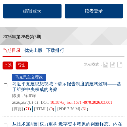
编辑登录
读者登录
2026年第28卷第3期
当期目录
优先出版
下载排行
显示模式：
全选
导出
马克思主义理论
习近平党建思想视域下请示报告制度的建构逻辑——基
于维护中央权威的考察
陈朋，徐岑琛
2026,28(3):1-11
, DOI:
10.3876/j.issn.1671-4970.2026.03.001
[摘要]
(
71
)
[HTML]
(
0
)
[PDF 7.76 M]
(
61
)
从技术赋能到权力重构:数字资本积累的创新样态、内在