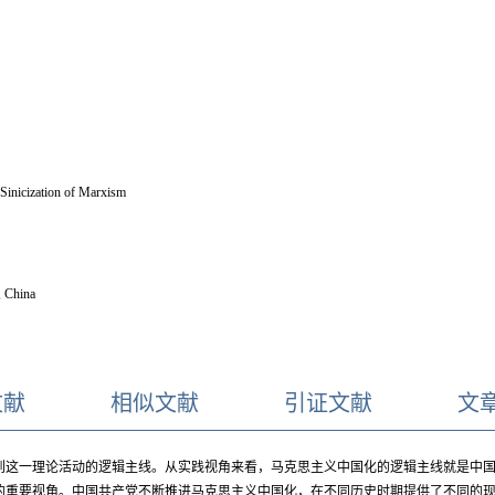
 Sinicization of Marxism
, China
文献
相似文献
引证文献
文
到这一理论活动的逻辑主线。从实践视角来看，马克思主义中国化的逻辑主线就是中
的重要视角。中国共产党不断推进马克思主义中国化，在不同历史时期提供了不同的