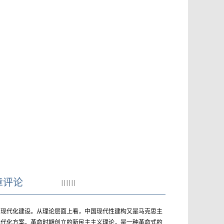
章评论
|
|
|
|
|
|
国现代化建设。从理论层面上看，中国现代性建构又是马克思主
现代化方案。革命时期创立的新民主主义理论，是一种革命式的