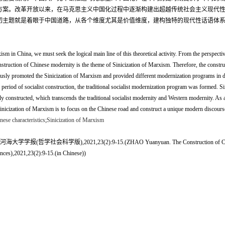
方案。改革开放以来，在马克思主义中国化过程中逐渐构建出超越传统社会主义现代
切主题就是着眼于中国道路，从各个维度尤其是价值维度，建构独特的现代性话语体
ism in China, we must seek the logical main line of this theoretical activity. From the perspectiv
nstruction of Chinese modernity is the theme of Sinicization of Marxism. Therefore, the constru
ly promoted the Sinicization of Marxism and provided different modernization programs in dif
 period of socialist construction, the traditional socialist modernization program was formed. Si
y constructed, which transcends the traditional socialist modernity and Western modernity. As 
the Sinicization of Marxism is to focus on the Chinese road and construct a unique modern discour
ese characteristics
;
Sinicization of Marxism
21,23(2):9-15.(ZHAO Yuanyuan. The Construction of Chinese Modernity
nces),2021,23(2):9-15.(in Chinese))