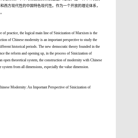
性和西方现代性的中国特色现代性。作为一个开放的理论体系，
系。
e of practice, the logical main line of Sinicization of Marxism is the
ction of Chinese modernity is an important perspective to study the
ferent historical periods. The new democratic theory founded in the
nce the reform and opening up, in the process of Sinicization of
an open theoretical system, the construction of modernity with Chinese
se system from all dimensions, especially the value dimension.
: An Important Perspective of Sinicization of