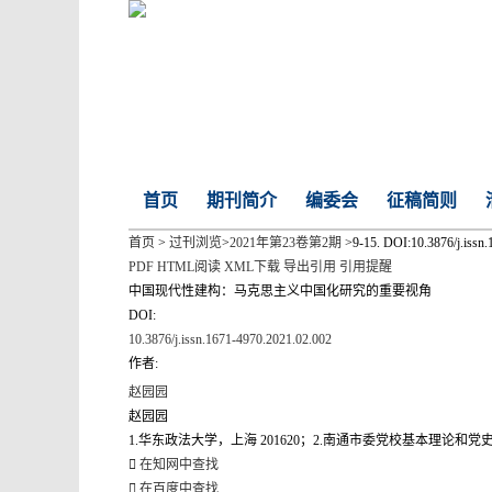
首页
期刊简介
编委会
征稿简则
首页
>
过刊浏览
>
2021年第23卷第2期
>9-15. DOI:10.3876/j.issn
PDF
HTML阅读
XML下载
导出引用
引用提醒
中国现代性建构：马克思主义中国化研究的重要视角
DOI:
10.3876/j.issn.1671-4970.2021.02.002
作者:
赵园园
赵园园
1.华东政法大学，上海 201620；2.南通市委党校基本理论和党史
在知网中查找
在百度中查找