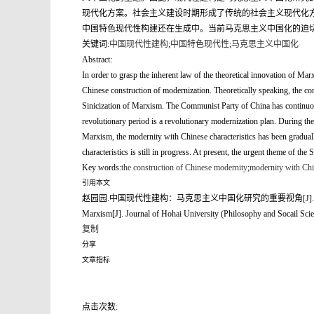
现代化方案。社会主义建设时期形成了传统的社会主义现代化
中国特色现代性构建还在生成中。当前马克思主义中国化的迫
关键词:
中国现代性建构
;
中国特色现代性
;
马克思主义中国化
Abstract:
In order to grasp the inherent law of the theoretical innovation of Marx
Chinese construction of modernization. Theoretically speaking, the co
Sinicization of Marxism. The Communist Party of China has continuous
revolutionary period is a revolutionary modernization plan. During the
Marxism, the modernity with Chinese characteristics has been graduall
characteristics is still in progress. At present, the urgent theme of 
Key words:
the construction of Chinese modernity
;
modernity with Chin
引用本文
赵园园.中国现代性建构：马克思主义中国化研究的重要视角[J].河海大学学报(哲学社会科学版),20
Marxism[J]. Journal of Hohai University (Philosophy and Socail Scie
复制
分享
文章指标
点击次数: