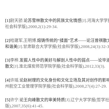
[1]
尉天骄.
论苏雪林散文中的民族文化情感
[J].河海大学
社会科学版),2000,2(1):29-34.
[2]
哈建军,王明博.
熔铸传统的“揉面”艺术——论汪曾祺散
和谐美
[J].甘肃联合大学学报(社会科学版),2008,24(3):32-3
[3]
李桦.
发掘人性中的美好与解剖人性中的弱点——论毕
散文
[J].淮北煤炭师范学院学报(社会科学版),2012,33(3).
[4]
许瑶.
论赵树理的文化身份和文化立场及其对创作的影
州航空工业管理学院学报(社会科学版),2008,27(4):27-29.
[5]
许宁.
论王向峰散文的审美特质
[J].辽宁大学学报(哲学
版),2007,35(6):41-45.