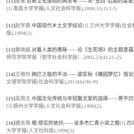
[11]
陈来.
对新文化运动的再思考——从“五四”后期的梁漱
[J].南昌大学学报(人文社会科学版),2000,31(1):1-5.
[12]
赵学勇.
中国现代乡土文学综论
[J].兰州大学学报(社
版),1994(3).
[13]
黄晓娟.
对着人类的愚昧——论《生死场》的主题意蕴
师范学院学报（哲学社会科学版）,2002,23(4):21-25.
[14]
王晓玲.
绚烂之极的平淡——梁实秋《槐园梦忆》简论
文理学院学报(社会科学版),2013(6):96-99.
[15]
吴周文.
中国文化传统与年轻散文家的选择——贾平凹
[J].扬州大学学报(人文社会科学版),1990(2).
[16]
德吉草.
根:现实的依托——谈多杰仁青小说之根
[J].
大学学报(人文社科版),1998(3).