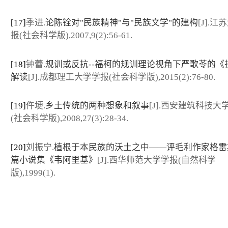
[17]
季进.
论陈铨对"民族精神"与"民族文学"的建构
[J].
报(社会科学版),2007,9(2):56-61.
[18]
钟蕾.
规训或反抗--福柯的规训理论视角下严歌苓的《
解读
[J].成都理工大学学报(社会科学版),2015(2):76-80.
[19]
仵埂.
乡土传统的两种想象和叙事
[J].西安建筑科技大
(社会科学版),2008,27(3):28-34.
[20]
刘振宁.
植根于本民族的沃土之中——评毛利作家格雷
篇小说集《韦阿里基》
[J].西华师范大学学报(自然科学
版),1999(1).