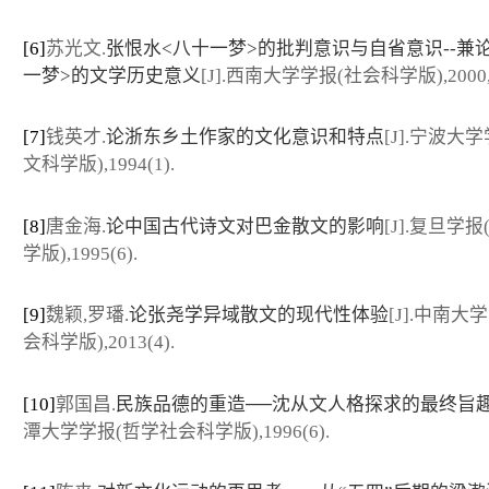
[6]
苏光文.
张恨水<八十一梦>的批判意识与自省意识--兼
一梦>的文学历史意义
[J].西南大学学报(社会科学版),2000,2
[7]
钱英才.
论浙东乡土作家的文化意识和特点
[J].宁波大
文科学版),1994(1).
[8]
唐金海.
论中国古代诗文对巴金散文的影响
[J].复旦学
学版),1995(6).
[9]
魏颖,罗璠.
论张尧学异域散文的现代性体验
[J].中南大
会科学版),2013(4).
[10]
郭国昌.
民族品德的重造──沈从文人格探求的最终旨
潭大学学报(哲学社会科学版),1996(6).