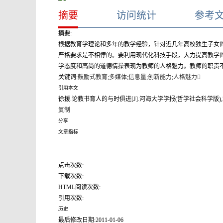
摘要
访问统计
参考
摘要:
根据教育学理论和多年的教学经验，针对近几年高校独生子女
严格要求是不相悖的。要利用现代化科技手段，大力提高教学的
学态度和高尚的道德情操表现为教师的人格魅力。教师的职责
关键词:
鼓励式教育
;
多媒体
;
信息量
;
创新能力
;
人格魅力
引用本文
徐援.论教书育人的与时俱进[J].河海大学学报(哲学社会科学版),2010,(S1):35-36.(.[J]
复制
分享
文章指标
点击次数:
下载次数:
HTML阅读次数:
引用次数:
历史
最后修改日期:
2011-01-06