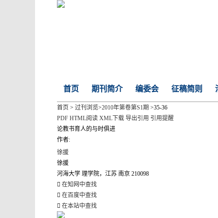
首页
期刊简介
编委会
征稿简则
首页
>
过刊浏览
>
2010年第卷第S1期
>35-36
PDF
HTML阅读
XML下载
导出引用
引用提醒
论教书育人的与时俱进
作者:
徐援
徐援
河海大学 理学院，江苏 南京 210098
在知网中查找
在百度中查找
在本站中查找