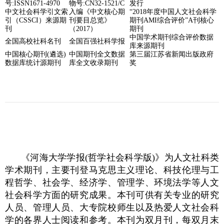
号:ISSN1671-4970
物号:CN32-1521/C
发行
中文社会科学引文索
入编《
中文核心期
“2018年度中国人文社会科学
引（CSSCI）来源期
刊要目总览》
期刊AMI综合评价”A刊核心
刊
（2017）
期刊
中国学术期刊综合评价数据
全国高校社科名刊
全国百强社科学报
库来源期刊
中国核心期刊(遴选)
中国期刊全文数据
第三届江苏省新闻出版政府
数据库统计源期刊
库全文收录期刊
奖
《河海大学学报(哲学社会科学版)》为人文社科类
学术期刊，主要刊登马克思主义理论、科技伦理与工
程哲学、社会学、经济学、管理学
、环境法学
等人文
社会科学方面的研究成果。本刊可供有关专业的研究
人员、管理人员、大专院校师生以及热爱人文社会科
学的各界人士阅读和参考。本刊为双月刊，每双月末